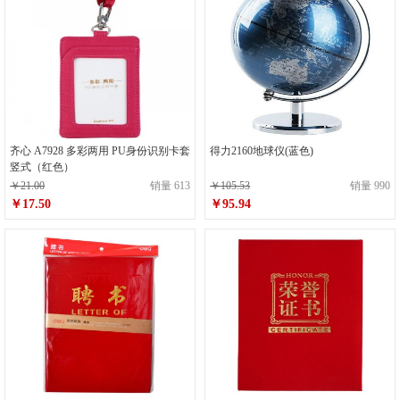
齐心 A7928 多彩两用 PU身份识别卡套
得力2160地球仪(蓝色)
竖式（红色）
￥21.00
销量 613
￥105.53
销量 990
￥17.50
￥95.94