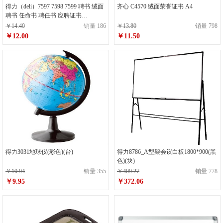
得力（deli）7597 7598 7599 聘书 绒面
齐心 C4570 绒面荣誉证书 A4
聘书 任命书 聘任书 应聘证书
7597(6K) 1本
￥14.40
销量 186
￥13.80
销量 798
￥12.00
￥11.50
得力3031地球仪(彩色)(台)
得力8786_A型架会议白板1800*900(黑
色)(块)
￥10.94
销量 355
￥409.27
销量 778
￥9.95
￥372.06