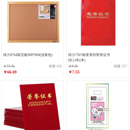
得力8764留言板900*600(浅黄色)
得力7567铭誉系列荣誉证书
(红)-6K(本)
￥73.36
销量 626
￥8.30
销量 337
￥66.69
￥7.55