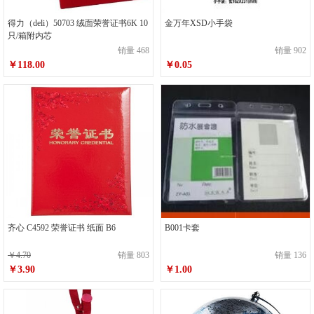
得力（deli）50703 绒面荣誉证书6K 10
金万年XSD小手袋
只/箱附内芯
销量 468
销量 902
￥118.00
￥0.05
齐心 C4592 荣誉证书 纸面 B6
B001卡套
￥4.70
销量 803
销量 136
￥3.90
￥1.00