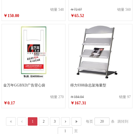
销量 548
￥72.07
销量 560
￥150.00
￥65.52
金万年GGBXD广告背心袋
得力9308杂志架海量型
销量 270
￥184.04
销量 97
￥0.17
￥167.31
1
2
3
每页
条
跳转到
页