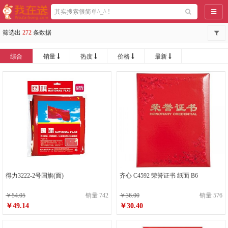
导航
筛选出
272
条数据
综合
销量
热度
价格
最新
得力3222-2号国旗(面)
齐心 C4592 荣誉证书 纸面 B6
￥54.05
销量 742
￥36.00
销量 576
￥49.14
￥30.40