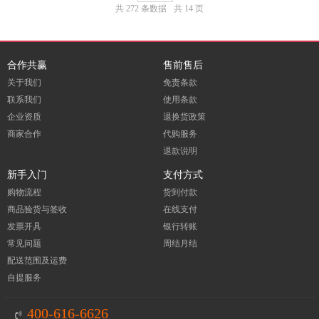
共 272 条数据
共 14 页
合作共赢
售前售后
关于我们
免责条款
联系我们
使用条款
企业资质
退换货政策
商家合作
代购服务
退款说明
新手入门
支付方式
购物流程
货到付款
商品验货与签收
在线支付
发票开具
银行转账
常见问题
周结月结
配送范围及运费
自提服务
400-616-6626