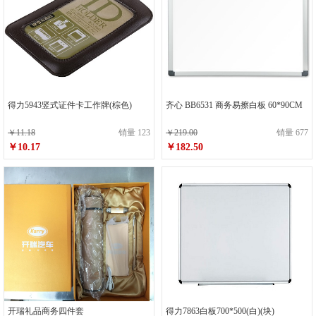
得力5943竖式证件卡工作牌(棕色)
齐心 BB6531 商务易擦白板 60*90CM
￥11.18
销量 123
￥219.00
销量 677
￥10.17
￥182.50
开瑞礼品商务四件套
得力7863白板700*500(白)(块)