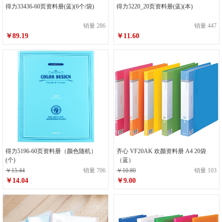
得力33436-60页资料册(蓝)(6个/袋)
得力5220_20页资料册(蓝)(本)
销量 286
销量 447
￥89.19
￥11.60
得力5196-60页资料册（颜色随机）
齐心 VF20AK 欢颜资料册 A4 20袋
(个)
（蓝）
￥15.44
销量 706
￥10.80
销量 103
￥14.04
￥9.00