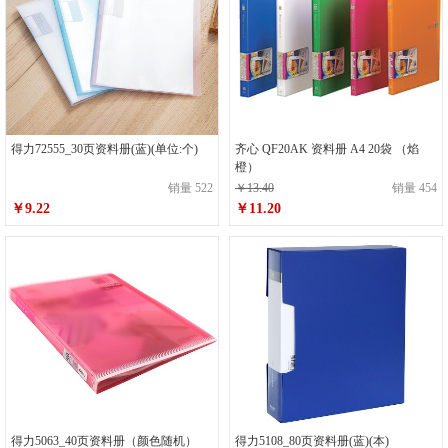
得力72555_30页资料册(蓝)(单位:个)
齐心 QF20AK 资料册 A4 20袋 （焰
橙）
销量 522
￥13.40
销量 454
￥9.22
￥11.20
得力5063_40页资料册（颜色随机）
得力5108_80页资料册(蓝)(本)