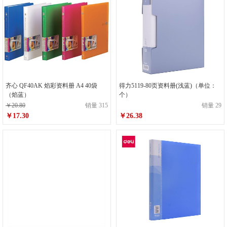
齐心 QF40AK 焰彩资料册 A4 40袋
得力5119-80页资料册(浅蓝)（单位：
（焰蓝）
个）
￥20.80
销量 315
销量 29
￥17.30
￥26.38