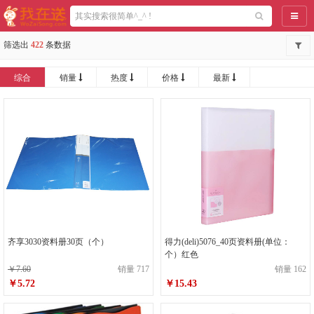
导航
筛选出
422
条数据
综合
销量
热度
价格
最新
齐享3030资料册30页（个）
得力(deli)5076_40页资料册(单位：
个）红色
￥7.60
销量 717
销量 162
￥5.72
￥15.43