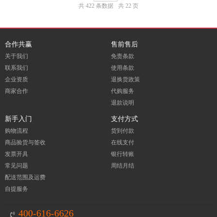
共 422 条数据
共 22 页
合作共赢
售前售后
关于我们
免责条款
联系我们
使用条款
企业资质
退换货政策
商家合作
代购服务
退款说明
新手入门
支付方式
购物流程
货到付款
商品验货与签收
在线支付
发票开具
银行转账
常见问题
周结月结
配送范围及运费
自提服务
400-616-6626