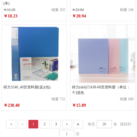
(本)
￥11.26
销量 202
￥23.04
销量 246
￥10.23
￥20.94
得力5240_40页资料册(蓝)(包)
得力(deli)72438-60页资料册（单位：
个)混色
销量 732
销量 680
￥230.40
￥15.89
1
2
3
每页
条
跳转到
页