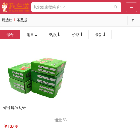
导航
筛选出
1
条数据
综合
销量
热度
价格
最新
蝴蝶牌0#别针
销量 63
￥12.00