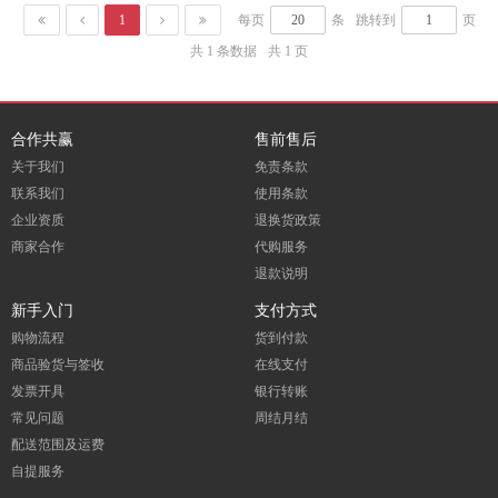
1
每页
条
跳转到
页
共 1 条数据
共 1 页
合作共赢
售前售后
关于我们
免责条款
联系我们
使用条款
企业资质
退换货政策
商家合作
代购服务
退款说明
新手入门
支付方式
购物流程
货到付款
商品验货与签收
在线支付
发票开具
银行转账
常见问题
周结月结
配送范围及运费
自提服务