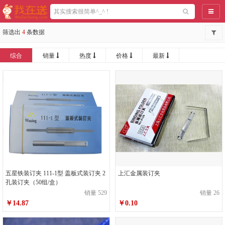
导航
筛选出
4
条数据
综合
销量
热度
价格
最新
五星铁装订夹 111-1型 盖板式装订夹 2
上汇金属装订夹
孔装订夹（50组/盒）
销量 529
销量 26
￥14.87
￥0.10