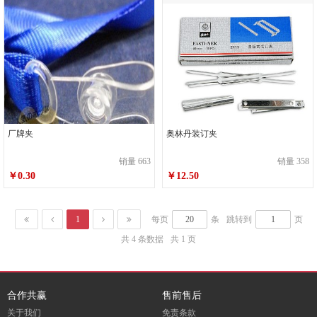
厂牌夹
奥林丹装订夹
销量 663
销量 358
￥0.30
￥12.50
1
每页
条
跳转到
页
共 4 条数据
共 1 页
合作共赢
售前售后
关于我们
免责条款